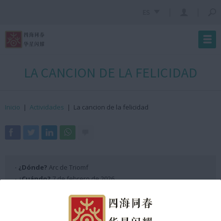
ES
LA CANCION DE LA FELICIDAD
Inicio
|
Actividades
|
La cancion de la felicidad
· ¿Dónde?
Arc de Triomf
· ¿Cuándo?
7 de febrero de 2026
· ¿Hora?
De 12:40h a 12:45h GMT +2
Programación Escenario ANX 2026