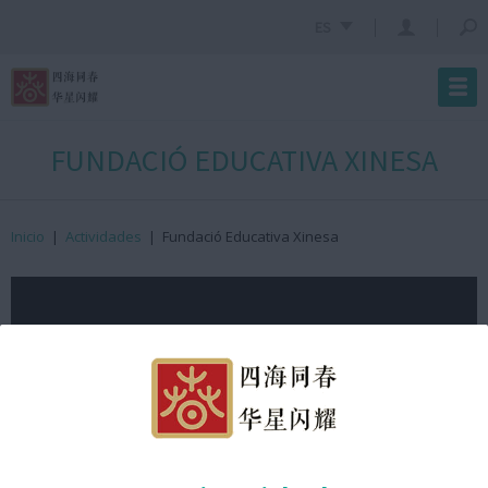
ES
FUNDACIÓ EDUCATIVA XINESA
Inicio
|
Actividades
|
Fundació Educativa Xinesa