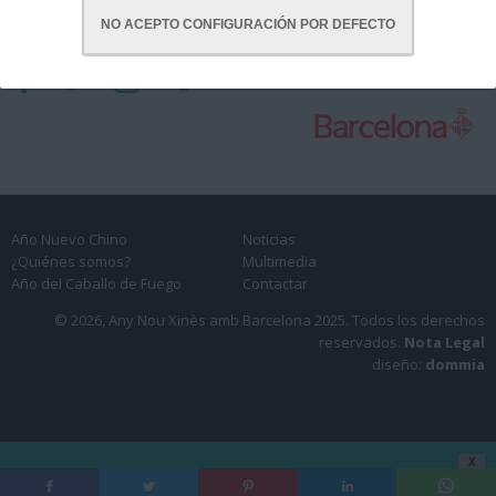
NO ACEPTO CONFIGURACIÓN POR DEFECTO
CON LA COLABORACIÓN DE:
Año Nuevo Chino
Noticias
¿Quiénes somos?
Multimedia
Año del Caballo de Fuego
Contactar
© 2026, Any Nou Xinès amb Barcelona 2025.
Todos los derechos
reservados.
Nota Legal
diseño:
dommia
X