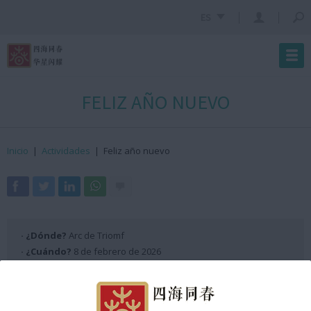
ES
FELIZ AÑO NUEVO
Inicio
|
Actividades
|
Feliz año nuevo
· ¿Dónde?
Arc de Triomf
· ¿Cuándo?
8 de febrero de 2026
· ¿Hora?
De 12:00h a 12:05h GMT +2
Programación Escenario ANX 2026