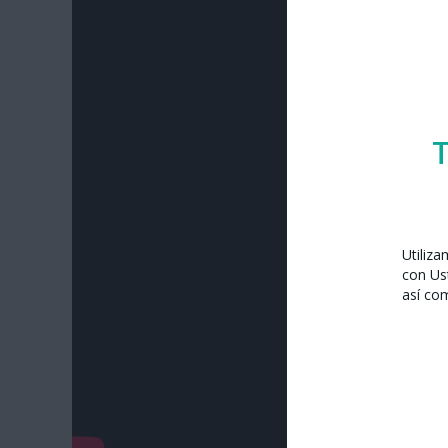
T
Utiliz
con Us
así co