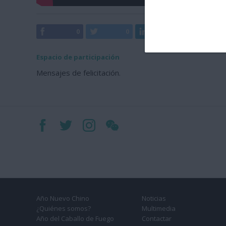
0
0
0
0
Espacio de participación
Mensajes de felicitación.
Año Nuevo Chino
Noticias
¿Quiénes somos?
Multimedia
Año del Caballo de Fuego
Contactar