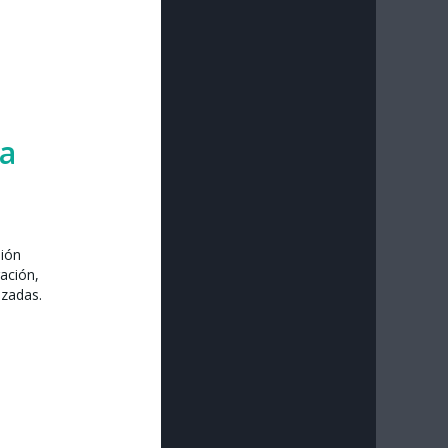
ra
sión
ación,
izadas.