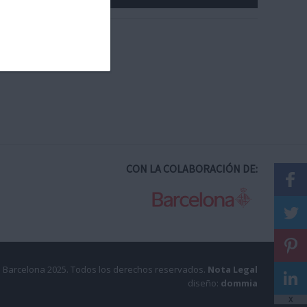
CON LA COLABORACIÓN DE:
 Barcelona 2025.
Todos los derechos reservados.
Nota Legal
diseño:
dommia
X