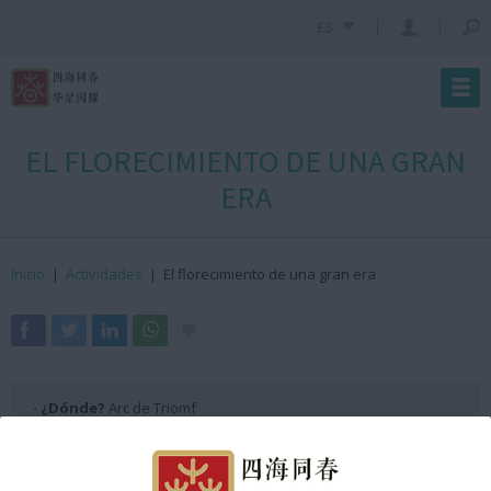
ES
EL FLORECIMIENTO DE UNA GRAN
ERA
Inicio
|
Actividades
|
El florecimiento de una gran era
· ¿Dónde?
Arc de Triomf
· ¿Cuándo?
7 de febrero de 2026
· ¿Hora?
De 13:15h a 13:20h GMT +2