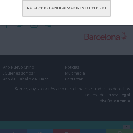
NO ACEPTO CONFIGURACIÓN POR DEFECTO
CON LA COLABORACIÓN DE:
Año Nuevo Chino
Noticias
¿Quiénes somos?
Multimedia
Año del Caballo de Fuego
Contactar
© 2026, Any Nou Xinès amb Barcelona 2025.
Todos los derechos
reservados.
Nota Legal
diseño:
dommia
X