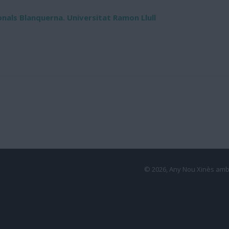
onals Blanquerna. Universitat Ramon Llull
© 2026, Any Nou Xinès amb