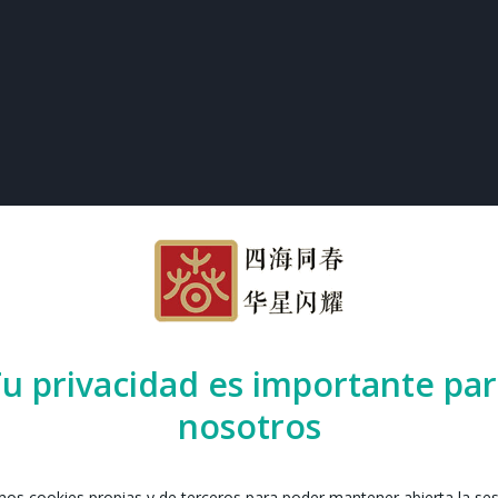
u privacidad es importante pa
nosotros
amos cookies propias y de terceros para poder mantener abierta la se