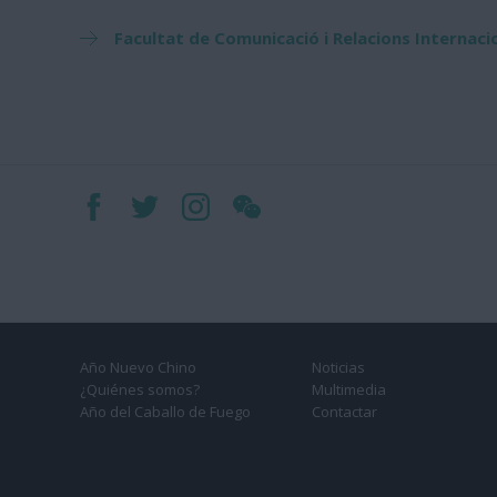
Facultat de Comunicació i Relacions Internaci
Año Nuevo Chino
Noticias
¿Quiénes somos?
Multimedia
Año del Caballo de Fuego
Contactar