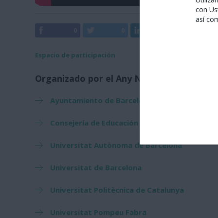
con Us
así co
0
0
0
0
Espacio de participación
Organizado por el Any Nou Xinès amb Bar
Ayuntamiento de Barcelona
Consejería de Educación de la Embajada de Es
Universitat Autònoma de Barcelona
Universitat de Barcelona
Universitat Politècnica de Catalunya
Universitat Pompeu Fabra