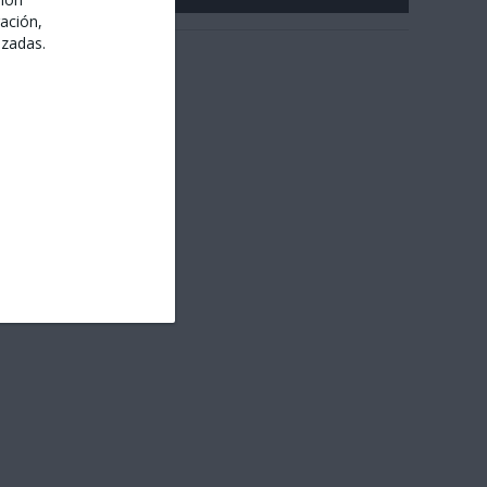
ación,
izadas.