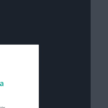
ra
sión