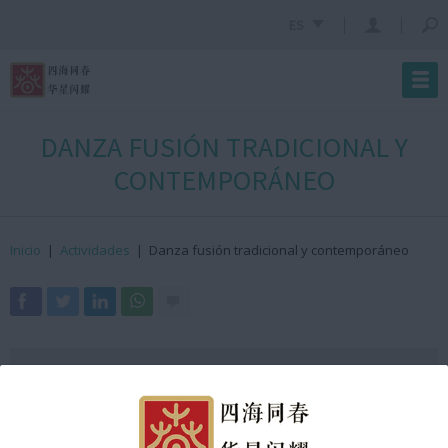
ES
DANZA FUSIÓN TRADICIONAL Y
CONTEMPORÁNEO
Inicio
|
Actividades
|
Danza fusión tradicional y contemporáneo
· ¿Dónde?
Arc de Triomf
· ¿Cuándo?
21 de enero de 2023
· ¿Hora?
18:05h GMT +2