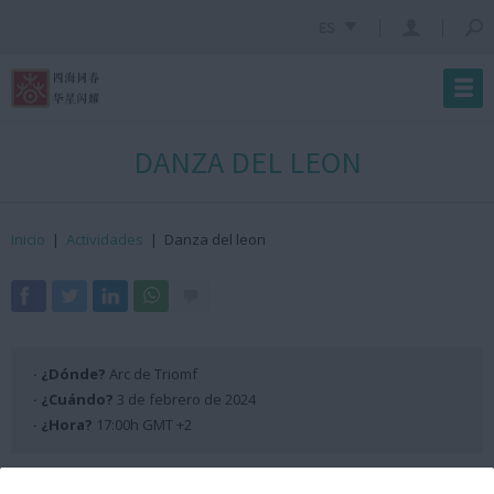
ES
DANZA DEL LEON
Inicio
|
Actividades
|
Danza del leon
· ¿Dónde?
Arc de Triomf
· ¿Cuándo?
3 de febrero de 2024
· ¿Hora?
17:00h GMT +2