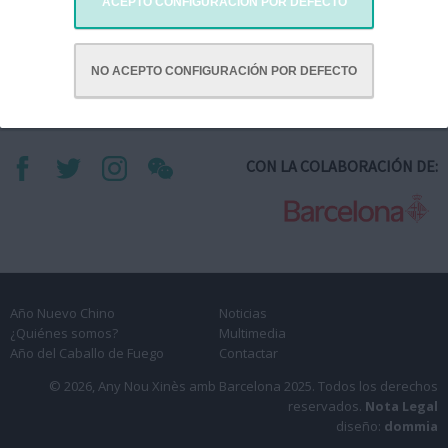
ACEPTO CONFIGURACIÓN POR DEFECTO
NO ACEPTO CONFIGURACIÓN POR DEFECTO
CON LA COLABORACIÓN DE:
Año Nuevo Chino
Noticias
¿Quiénes somos?
Multimedia
Año del Caballo de Fuego
Contactar
© 2026, Any Nou Xinès amb Barcelona 2025.
Todos los derechos
reservados.
Nota Legal
diseño:
dommia