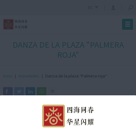
ES
DANZA DE LA PLAZA "PALMERA
ROJA"
Inicio
|
Actividades
|
Danza de la plaza "Palmera roja"
· ¿Dónde?
Arc de Triomf
· ¿Cuándo?
21 de enero de 2023
· ¿Hora?
18:04h GMT +2