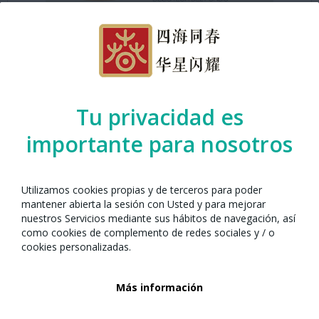
Tu privacidad es
importante para nosotros
· ¿Dónde?
Biblioteca del Fondo
Utilizamos cookies propias y de terceros para poder
· ¿Cuándo?
5 de febrero de 2025
mantener abierta la sesión con Usted y para mejorar
· ¿Días?
Miércoles
nuestros Servicios mediante sus hábitos de navegación, así
· ¿Hora?
18:00h GMT +2
como cookies de complemento de redes sociales y / o
cookies personalizadas.
Ven a disfrutar de un taller de cocina diferente y creativo, donde los
Más información
alumnos del CNL L’Heura dinamizarán una experiencia para cocinar
juntos. En esta ocasión, aprenderás a preparar un plato chino y un