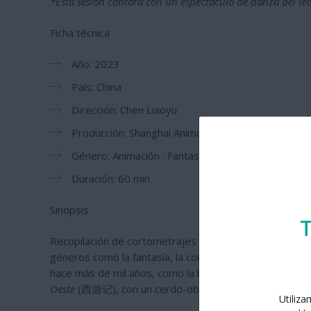
*Esta sesión contará con un espectáculo de danza del le
Ficha técnica
Año: 2023
País: China
Dirección: Chen Liaoyu
Producción: Shanghai Animation Film Studio
Género: Animación · Fantasía · Folclore · Cuentos t
Duración: 60 min
Sinopsis
T
Recopilación de cortometrajes de animación del prestig
géneros como la fantasía, la comedia, la ciencia ficción
hace más de mil años, como la bellísima
La montaña de 
Oeste
(西游记), con un cerdo-obrero protagonista que re
Utiliz