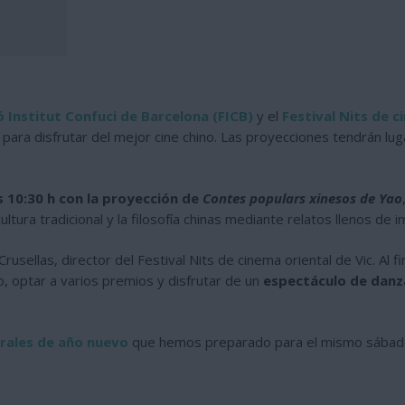
 Institut Confuci de Barcelona (FICB)
y el
Festival Nits de c
 para disfrutar del mejor cine chino. Las proyecciones tendrán lu
as 10:30 h con la proyección de
Contes populars xinesos de Yao
ltura tradicional y la filosofía chinas mediante relatos llenos de 
sellas, director del Festival Nits de cinema oriental de Vic. Al fi
, optar a varios premios y disfrutar de un
espectáculo de danza
urales de año nuevo
que hemos preparado para el mismo sábado 