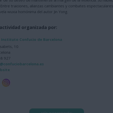
esar de su deseo de mantenerse al margen de la violencia. Su habil
 Entre traiciones, alianzas cambiantes y combates espectaculare
vela wuxia homónima del autor Jin Yong.
actividad organizada por:
 Instituto Confucio de Barcelona
isabets, 10
celona
88 927
@confuciobarcelona.es
ebsite