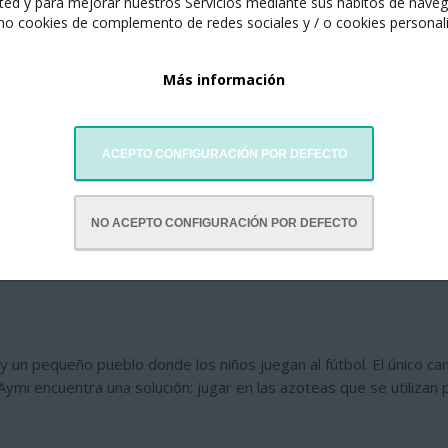
ted y para mejorar nuestros Servicios mediante sus hábitos de naveg
mo cookies de complemento de redes sociales y / o cookies personal
Más información
ACEPTO CONFIGURACIÓN POR DEFECTO
NO ACEPTO CONFIGURACIÓN POR DEFECTO
 un pequeño pueblo donde los niños juegan al fútbol. El único cam
ymi encuentra una solución: jugar en las azoteas que se utilizan p