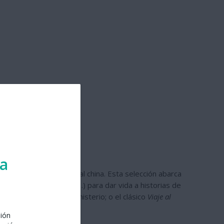
ra
y literatura tradicional china. Esta selección abarca
el, caligrafía china, 3D…) para dar vida a historias de
latos folclóricos de misterio; o el clásico
Viaje al
sión