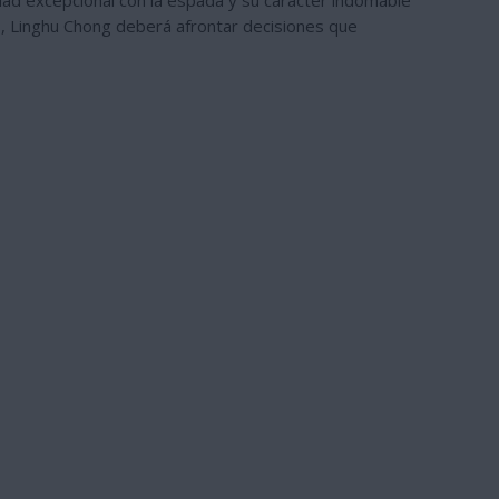
idad excepcional con la espada y su carácter indomable
s, Linghu Chong deberá afrontar decisiones que