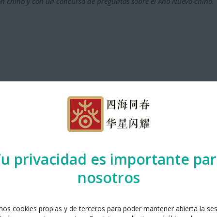
ón chino y con un concurso de preguntas sobre el Año Nuevo chino.
radicionales
u privacidad es importante pa
ioso Shanghai Animation Film Studio basados en cuentos populares 
nosotros
 o el drama, usando diversas técnicas de animación (recorte de pap
las ocas
, adaptada de
The Story of Jiqi
(续齐谐记), una colección de re
ivindica sus derechos laborales.
amos cookies propias y de terceros para poder mantener abierta la se