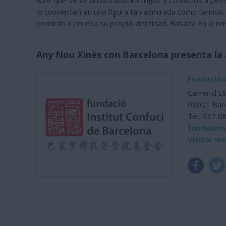
libre que se ve arrastrado a intrigas y conflictos a p
lo convierten en una figura tan admirada como temida.
pondrán a prueba su propia identidad. Basada en la no
Any Nou Xinès con Barcelona presenta la 
Fundación
Carrer d'El
08001 Bar
Tel. 937 6
fundacion
Visitar w