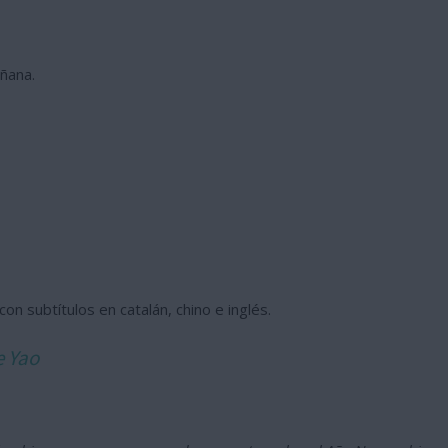
ñana.
on subtítulos en catalán, chino e inglés.
e Yao