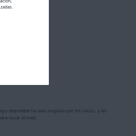
ación,
izadas.
po disponible ha sido ocupado por los chicos, y las
ara secar el maíz.