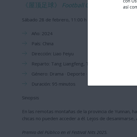
con Us
《屋顶足球》
Football On The Roof
así co
Sábado 28 de febrero, 11:00 h
Año: 2024
País: China
Dirección: Liao Feiyu
Reparto: Tang Liangfeng, Tan Xinyu, Shi Junxuan
Género: Drama · Deporte · Inspiracional
Duración: 95 minutos
Sinopsis
En las remotas montañas de la provincia de Yunnan, hay
chicas no pueden acceder a él. Lejos de desanimarse, A
Premio del Público en el Festival Nits 2025.