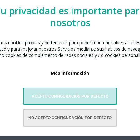
u privacidad es importante pa
nosotros
celona junto con:
amos cookies propias y de terceros para poder mantener abierta la se
Dance
ted y para mejorar nuestros Servicios mediante sus hábitos de naveg
oanot Martorell, 18, local 1
mo cookies de complemento de redes sociales y / o cookies personal
celona
94 974
Más información
rajadance.es
ACEPTO CONFIGURACIÓN POR DEFECTO
NO ACEPTO CONFIGURACIÓN POR DEFECTO