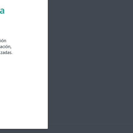
ra
sión
ación,
izadas.