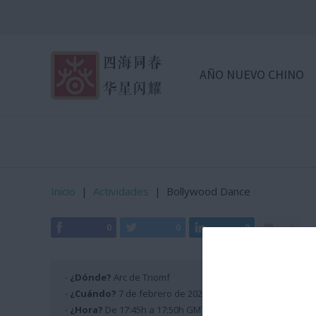
AÑO NUEVO CHINO
Inicio
|
Actividades
|
Bollywood Dance
0
0
0
0
· ¿Dónde?
Arc de Triomf
· ¿Cuándo?
7 de febrero de 2026
· ¿Hora?
De 17:45h a 17:50h GMT +2