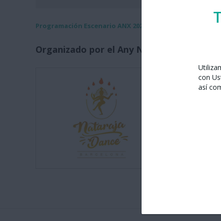
T
Programación Escenario ANX 2026
Organizado por el Any Nou Xinès amb Bar
Utiliz
Nataraja 
con Us
Carrer de J
así co
08014 Bar
Tel. 672 2
info@nata