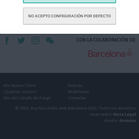
NO ACEPTO CONFIGURACIÓN POR DEFECTO
CON LA COLABORACIÓN DE:
Año Nuevo Chino
Noticias
¿Quiénes somos?
Multimedia
Año del Caballo de Fuego
Contactar
© 2026, Any Nou Xinès amb Barcelona 2025.
Todos los derechos
reservados.
Nota Legal
diseño:
dommia