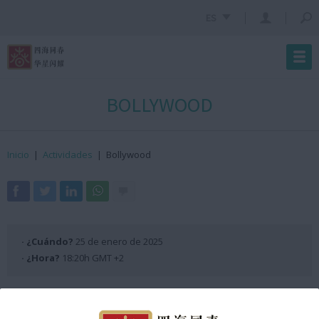
ES
BOLLYWOOD
Inicio
|
Actividades
|
Bollywood
· ¿Cuándo?
25 de enero de 2025
· ¿Hora?
18:20h GMT +2
Organizado por el Any Nou Xinès amb