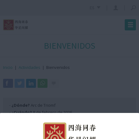
ES
BIENVENIDOS
Inicio
|
Actividades
|
Bienvenidos
· ¿Dónde?
Arc de Triomf
· ¿Cuándo?
8 de febrero de 2026
· ¿Hora?
De 12:35h a 12:40h GMT +2
Programación Escenario ANX 2026