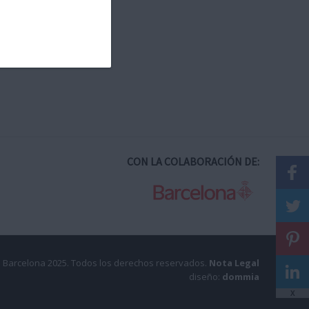
CON LA COLABORACIÓN DE:
 Barcelona 2025.
Todos los derechos reservados.
Nota Legal
diseño:
dommia
X