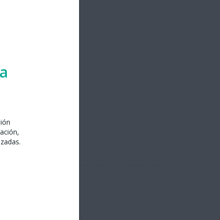
ra
sión
ación,
izadas.