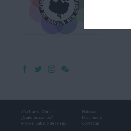
Año Nuevo Chino
Noticias
¿Quiénes somos?
Multimedia
Año del Caballo de Fuego
Contactar