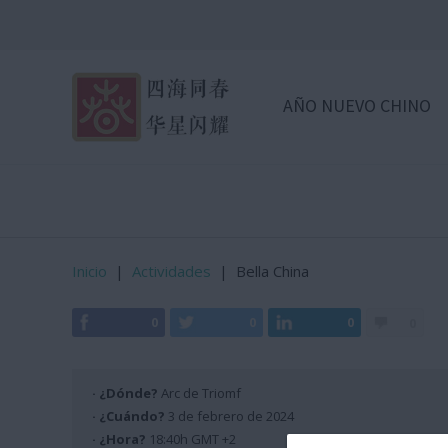
AÑO NUEVO CHINO
Inicio
|
Actividades
|
Bella China
0
0
0
0
· ¿Dónde?
Arc de Triomf
· ¿Cuándo?
3 de febrero de 2024
· ¿Hora?
18:40h GMT +2