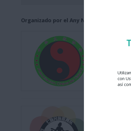
Organizado por el Any Nou Xinès amb Bar
Asociación
T
Utiliz
con Us
así co
Grupo de 