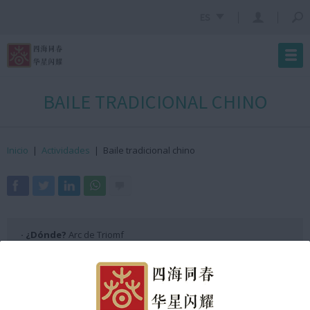
ES
BAILE TRADICIONAL CHINO
Inicio
|
Actividades
|
Baile tradicional chino
· ¿Dónde?
Arc de Triomf
· ¿Cuándo?
21 de enero de 2023
· ¿Hora?
15:00h GMT +2