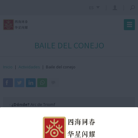
ES
BAILE DEL CONEJO
Inicio
|
Actividades
|
Baile del conejo
· ¿Dónde?
Arc de Triomf
· ¿Cuándo?
21 de enero de 2023
· ¿Hora?
18:01h GMT +2