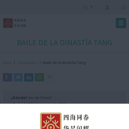
ES
BAILE DE LA DINASTÍA TANG
Inicio
|
Actividades
|
Baile de la dinastía Tang
· ¿Dónde?
Arc de Triomf
· ¿Cuándo?
21 de enero de 2023
· ¿Hora?
10:09h GMT +2