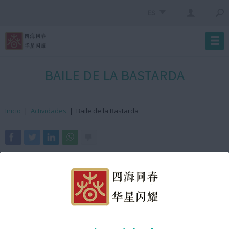
ES
BAILE DE LA BASTARDA
Inicio
|
Actividades
|
Baile de la Bastarda
· ¿Cuándo?
25 de enero de 2025
· ¿Hora?
12:15h GMT +2