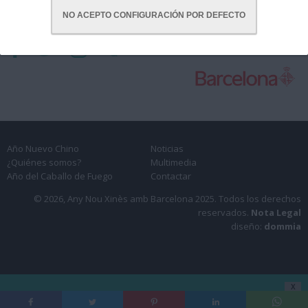
NO ACEPTO CONFIGURACIÓN POR DEFECTO
CON LA COLABORACIÓN DE:
Año Nuevo Chino
Noticias
¿Quiénes somos?
Multimedia
Año del Caballo de Fuego
Contactar
© 2026, Any Nou Xinès amb Barcelona 2025.
Todos los derechos
reservados.
Nota Legal
diseño:
dommia
X