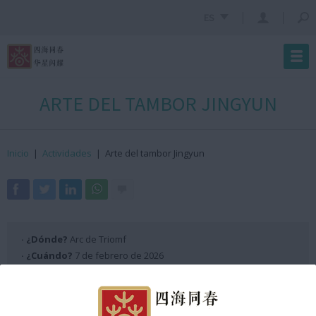
ES
ARTE DEL TAMBOR JINGYUN
Inicio
|
Actividades
|
Arte del tambor Jingyun
· ¿Dónde?
Arc de Triomf
· ¿Cuándo?
7 de febrero de 2026
· ¿Hora?
De 12:55h a 13:00h GMT +2
Programación Escenario ANX 2026