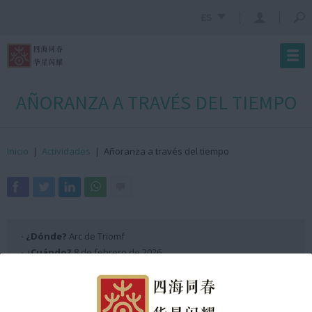
ES
AÑORANZA A TRAVÉS DEL TIEMPO
Inicio
|
Actividades
|
Añoranza a través del tiempo
· ¿Dónde?
Arc de Triomf
· ¿Cuándo?
8 de febrero de 2026
· ¿Hora?
De 13:10h a 13:15h GMT +2
Programación Escenario ANX 2026