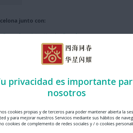
celona junto con:
n Grupo de artistas Huaxing Barcelona
 Sant Joan, 34
celona
ngartsgroup@gmail.com
ebsite
u privacidad es importante pa
nosotros
 Instituto Confucio de Barcelona
amos cookies propias y de terceros para poder mantener abierta la se
ted y para mejorar nuestros Servicios mediante sus hábitos de naveg
isabets, 10
mo cookies de complemento de redes sociales y / o cookies personal
celona
88 927