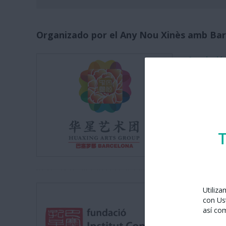
Organizado por el Any Nou Xinès amb Bar
Asociació
Passeig de
08010 Bar
bcnhuaxi
Visitar w
T
Fundación
Utiliz
con Us
Carrer d'El
así co
08001 Bar
Tel. 937 6