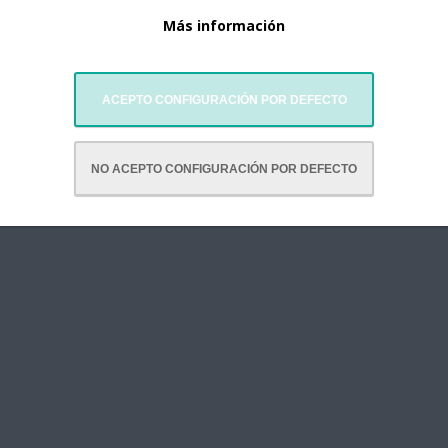
@confuciobarcelona.es
Más información
ebsite
ACEPTO CONFIGURACIÓN POR DEFECTO
NO ACEPTO CONFIGURACIÓN POR DEFECTO
n de Economia y Comercio España-Ruian