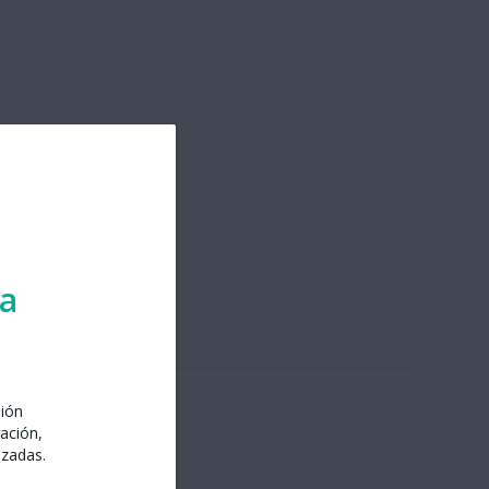
ra
sión
ación,
izadas.