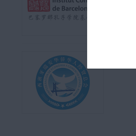
fundacion
Visitar w
Asociació