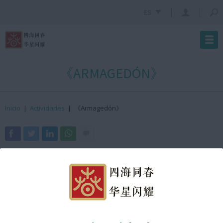
ES
《ARMAGEDÓN》
Inicio
|
Actividades
|
《Armagedón》
· ¿Cuándo?
25 de enero de 2025
· ¿Hora?
17:50h GMT +2