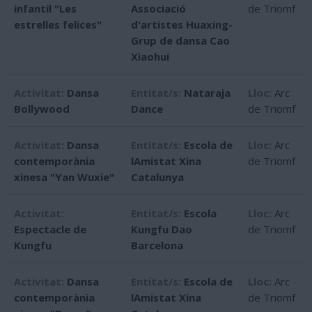
infantil "Les
Associació
de Triomf
estrelles felices"
d'artistes Huaxing-
Grup de dansa Cao
Xiaohui
Activitat:
Dansa
Entitat/s:
Nataraja
Lloc:
Arc
Bollywood
Dance
de Triomf
Activitat:
Dansa
Entitat/s:
Escola de
Lloc:
Arc
contemporània
lAmistat Xina 
de Triomf
xinesa "Yan Wuxie"
Catalunya
Activitat:
Entitat/s:
Escola
Lloc:
Arc
Espectacle de
Kungfu Dao
de Triomf
Kungfu
Barcelona
Activitat:
Dansa
Entitat/s:
Escola de
Lloc:
Arc
contemporània
lAmistat Xina 
de Triomf