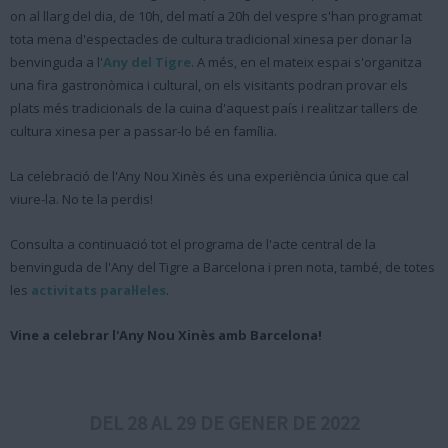
on al llarg del dia, de 10h, del matí a 20h del vespre s'han programat
tota mena d'espectacles de cultura tradicional xinesa per donar la
benvinguda a l'
Any del Tigre
. A més, en el mateix espai s'organitza
una fira gastronòmica i cultural, on els visitants podran provar els
plats més tradicionals de la cuina d'aquest país i realitzar tallers de
cultura xinesa per a passar-lo bé en família.
La celebració de l'Any Nou Xinès és una experiència única que cal
viure-la. No te la perdis!
Consulta a continuació tot el programa de l'acte central de la
benvinguda de l'Any del Tigre a Barcelona i pren nota, també, de totes
les
activitats paral·leles
.
Vine a celebrar l'Any Nou Xinès amb Barcelona!
DEL 28 AL 29 DE GENER DE 2022