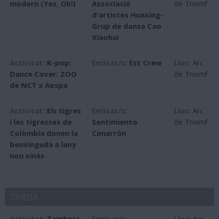
modern (Yes, Ok!)
Associació
de Triomf
d'artistes Huaxing-
Grup de dansa Cao
Xiaohui
Activitat:
K-pop:
Entitat/s:
Est Crew
Lloc:
Arc
Dance Cover: ZOO
de Triomf
de NCT x Aespa
Activitat:
Els tigres
Entitat/s:
Lloc:
Arc
i les tigresses de
Sentimiento
de Triomf
Colòmbia donen la
Cimarrón
benvinguda a lany
nou xinès
TARDA
Activitat:
Tambors
Entitat/s:
Lloc:
Arc