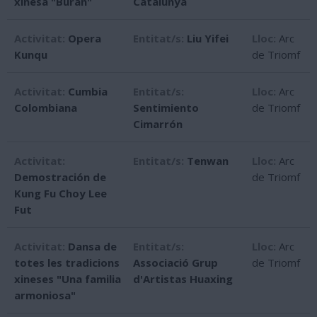
xinesa "Buran"
Catalunya
Activitat:
Opera
Entitat/s:
Liu Yifei
Lloc:
Arc
Kunqu
de Triomf
Activitat:
Cumbia
Entitat/s:
Lloc:
Arc
Colombiana
Sentimiento
de Triomf
Cimarrón
Activitat:
Entitat/s:
Tenwan
Lloc:
Arc
Demostración de
de Triomf
Kung Fu Choy Lee
Fut
Activitat:
Dansa de
Entitat/s:
Lloc:
Arc
totes les tradicions
Associació Grup
de Triomf
xineses "Una familia
d'Artistas Huaxing
armoniosa"