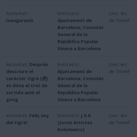
Activitat:
Entitat/s:
Lloc:
Arc
Inauguració
Ajuntament de
de Triomf
Barcelona
,
Consolat
General de la
República Popular
Xinesa a Barcelona
Activitat:
Després
Entitat/s:
Lloc:
Arc
descriure el
Ajuntament de
de Triomf
caràcter tigre (虎)
Barcelona
,
Consolat
es dóna el tret de
General de la
sortida amb el
República Popular
gong
Xinesa a Barcelona
Activitat:
Feliç any
Entitat/s:
J A K
Lloc:
Arc
del tigre!
(Joves Artistes
de Triomf
Kolomencs)