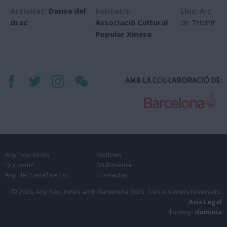
Activitat:
Dansa del
Entitat/s:
Lloc:
Arc
drac
Associació Cultural
de Triomf
Popular Xinesa
AMB LA COL·LABORACIÓ DE:
Any Nou Xinès
Notícies
Qui som?
Multimèdia
Any del Cavall de Foc
Contactar
© 2026, Any Nou Xinès amb Barcelona 2025.
Tots els drets reservats.
Avís Legal
disseny:
dommia