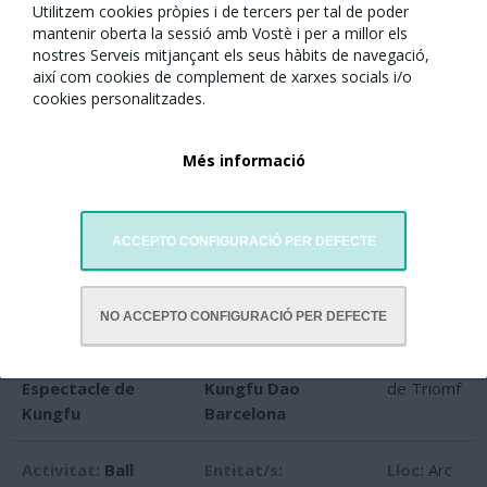
Utilitzem cookies pròpies i de tercers per tal de poder
Activitat:
Dansa
Entitat/s:
Escola
Lloc:
Arc
mantenir oberta la sessió amb Vostè i per a millor els
moderna "Família
Xinesa de Barcelona
de Triomf
nostres Serveis mitjançant els seus hàbits de navegació,
feliç"
així com cookies de complement de xarxes socials i/o
cookies personalitzades.
Activitat:
Danses
Entitat/s:
Esbart
Lloc:
Arc
tradicionals
Sant Jordi-
de Triomf
Més informació
catalanes
Joventut Nostra
Activitat:
Dansa
Entitat/s:
Jixiang
Lloc:
Arc
ACCEPTO CONFIGURACIÓ PER DEFECTE
Tradicional de les
Escola darts
de Triomf
Dinasties Han-Tang
"Núvols de l'alba"
NO ACCEPTO CONFIGURACIÓ PER DEFECTE
Activitat:
Entitat/s:
Escola
Lloc:
Arc
Espectacle de
Kungfu Dao
de Triomf
Kungfu
Barcelona
Activitat:
Ball
Entitat/s:
Lloc:
Arc