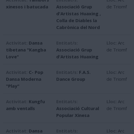
xinesos i batucada
Associació Grup
de Triomf
d'Artistas Huaxing
,
Colla de Diables la
Cabrònica del Nord
Activitat:
Dansa
Entitat/s:
Lloc:
Arc
tibetana "Kangba
Associació Grup
de Triomf
Love"
d'Artistas Huaxing
Activitat:
C- Pop
Entitat/s:
F.A.S.
Lloc:
Arc
Dansa Moderna
Dance Group
de Triomf
"Play"
Activitat:
Kungfu
Entitat/s:
Lloc:
Arc
amb ventalls
Associació Cultural
de Triomf
Popular Xinesa
Activitat:
Dansa
Entitat/s:
Lloc:
Arc