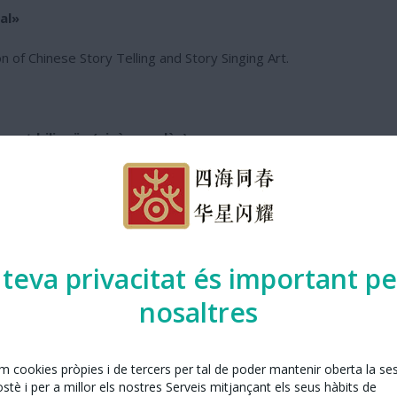
al»
on of Chinese Story Telling and Story Singing Art.
rmat bilingüe (xinès–anglès).
ov.
 teva privacitat és important pe
nosaltres
angsheng (diàleg còmic xinès) més influents de la Xina contemporà
yós, el seu domini del llenguatge i la seva capacitat per combinar l
ura central en la renovació i la difusió de les arts orals xineses,
em cookies pròpies i de tercers per tal de poder mantenir oberta la se
ames televisius.
tè i per a millor els nostres Serveis mitjançant els seus hàbits de