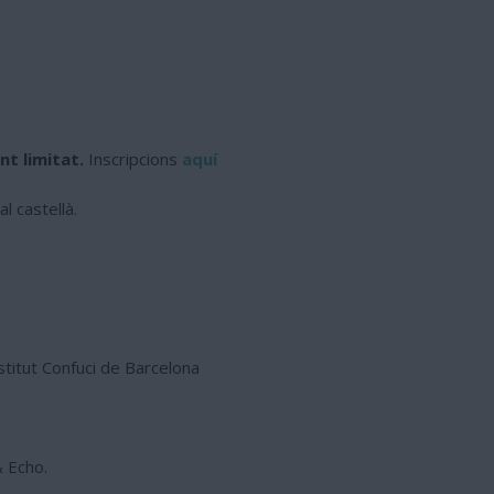
nt limitat.
Inscripcions
aquí
l castellà.
stitut Confuci de Barcelona
& Echo.