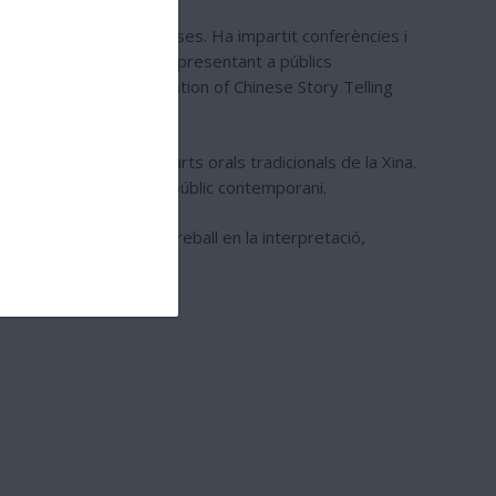
s arts folklòriques xineses. Ha impartit conferències i
res acadèmics d’Europa, presentant a públics
de la International Association of Chinese Story Telling
ó d'intèrprets de les arts orals tradicionals de la Xina.
itat per dialogar amb el públic contemporani.
ni del xinès i pel seu treball en la interpretació,
ulturals i educatius.