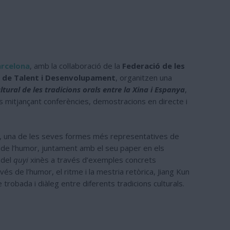
arcelona
, amb la col·laboració de la
Federació de les
a de Talent i Desenvolupament
, organitzen una
ltural de les tradicions orals entre la Xina i Espanya
,
es mitjançant conferències, demostracions en directe i
, una de les seves formes més representatives de
s de l’humor, juntament amb el seu paper en els
 del
quyi
xinès a través d’exemples concrets
vés de l’humor, el ritme i la mestria retòrica, Jiang Kun
 trobada i diàleg entre diferents tradicions culturals.