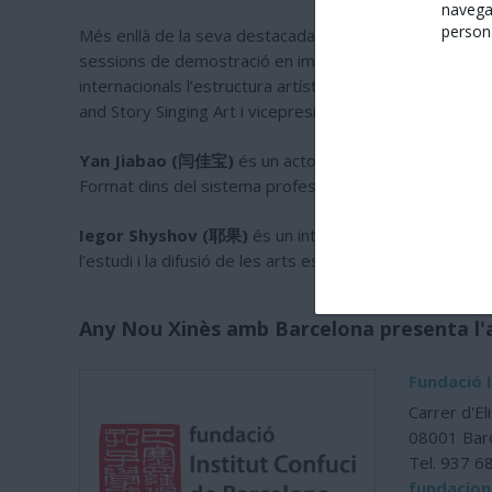
navega
persona
Més enllà de la seva destacada carrera escènica, Jiang 
sessions de demostració en importants universitats i i
internacionals l’estructura artística, l’estètica lingüíst
and Story Singing Art i vicepresident de l’Associació Xin
Yan Jiabao (闫佳宝)
és un actor i artista xinès especia
Format dins del sistema professional del quyi, s'ha dest
Iegor Shyshov (耶果)
és un intèrpret i divulgador espe
l’estudi i la difusió de les arts escèniques xineses, esp
Any Nou Xinès amb Barcelona presenta l'a
Fundació 
Carrer d'El
08001 Bar
Tel. 937 6
fundacion