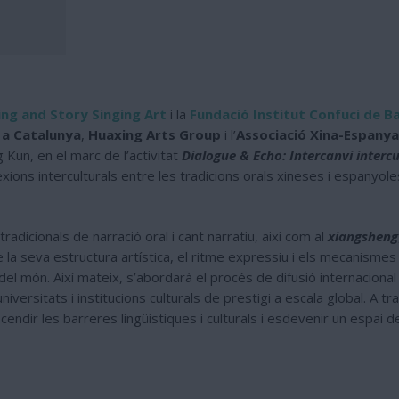
ling and Story Singing Art
i la
Fundació Institut Confuci de B
 a Catalunya
,
Huaxing Arts Group
i l’
Associació Xina-Espany
g Kun, en el marc de l’activitat
Dialogue & Echo: Intercanvi intercu
ions interculturals entre les tradicions orals xineses i espanyol
 tradicionals de narració oral i cant narratiu, així com al
xiangsheng
e la seva estructura artística, el ritme expressiu i els mecanisme
a del món. Així mateix, s’abordarà el procés de difusió internacional
versitats i institucions culturals de prestigi a escala global. A tra
endir les barreres lingüístiques i culturals i esdevenir un espai de