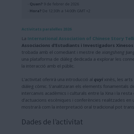
· Quan?
9 de febrer de 2026
· Hora?
De 12:30h a 14:00h GMT +2
Activitats paralel·les 2026
La
International Association of Chinese Story Tel
Associacions d’Estudiants i Investigadors Xinesos
trobada amb el comediant i mestre de
xiangsheng
Jian
una plataforma de diàleg dedicada a explorar les connex
la interacció amb el públic.
L’activitat oferirà una introducció al
quyi
xinès, les arts
diàleg còmic. S’analitzaran els elements fonamentals d
intercanvis acadèmics i culturals entre la Xina i la rest
d’actuacions escèniques i conferències realitzades en uni
mostrarà com la interpretació oral tradicional pot transc
Dades de l’activitat