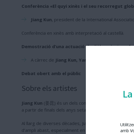
Conferència «El quyi xinès i el seu recorregut glob
Jiang Kun
, president de la International Associati
Conferència en xinès amb interpretació al castellà.
Demostració d’una actuació de diàleg còmic en fo
A càrrec de
Jiang Kun, Yan Jiabao i Iegor Shysh
Debat obert amb el públic
Sobre els artistes
La
Jiang Kun
(姜昆) és un dels comediants i artistes de xi
a partir de finals dels anys setanta pel seu estil engin
Al llarg de diverses dècades, Jiang Kun ha estat una fig
Utilitz
d’ampli abast, especialment en gales nacionals i progr
amb Vos