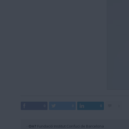
0
0
0
0
· On?
Fundació Institut Confuci de Barcelona