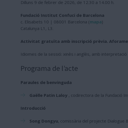
Dilluns 9 de febrer de 2026, de 12.30 a 14.00 h.
Fundació Institut Confuci de Barcelona
c. Elisabets 10 | 08001 Barcelona (
mapa
)
Catalunya L1, L3.
Activitat gratuïta amb inscripció prèvia. Aforame
Idiomes de la sessió: xinès i anglès, amb interpretació a
Programa de l’acte
Paraules de benvinguda
Gaëlle Patin Laloy
, codirectora de la Fundació In
Introducció
Song Dongyu
, comissària del projecte Dialogue 