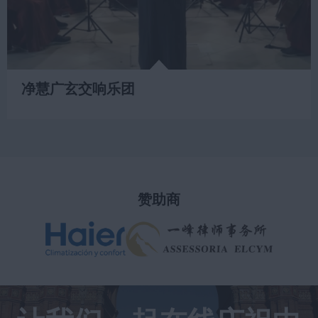
净慧广玄交响乐团
赞助商