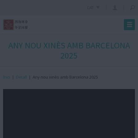
CAT
ANY NOU XINÈS AMB BARCELONA
2025
Inici
|
Detall
|
Any nou xinès amb Barcelona 2025