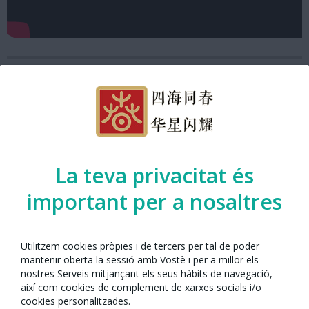
La teva privacitat és
important per a nosaltres
Utilitzem cookies pròpies i de tercers per tal de poder
mantenir oberta la sessió amb Vostè i per a millor els
Any Nou Xinès amb Barcelona 2021
nostres Serveis mitjançant els seus hàbits de navegació,
així com cookies de complement de xarxes socials i/o
cookies personalitzades.