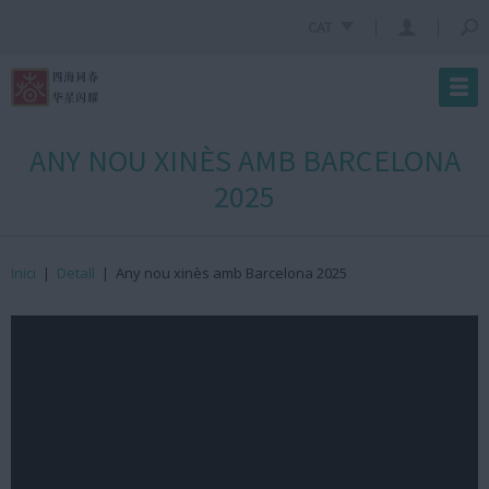
CAT
ANY NOU XINÈS AMB BARCELONA
2025
Inici
|
Detall
|
Any nou xinès amb Barcelona 2025