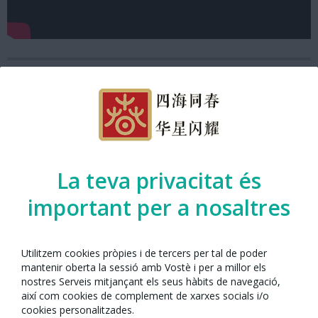
La teva privacitat és
important per a nosaltres
Utilitzem cookies pròpies i de tercers per tal de poder
mantenir oberta la sessió amb Vostè i per a millor els
Any Nou Xinès amb Barcelona 2021
nostres Serveis mitjançant els seus hàbits de navegació,
així com cookies de complement de xarxes socials i/o
cookies personalitzades.