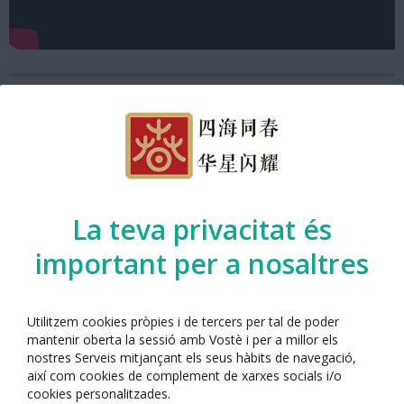
La teva privacitat és
important per a nosaltres
Utilitzem cookies pròpies i de tercers per tal de poder
mantenir oberta la sessió amb Vostè i per a millor els
Any Nou Xinès amb Barcelona 2021
nostres Serveis mitjançant els seus hàbits de navegació,
així com cookies de complement de xarxes socials i/o
cookies personalitzades.