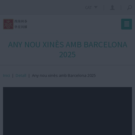
CAT
ANY NOU XINÈS AMB BARCELONA
2025
Inici
|
Detall
|
Any nou xinès amb Barcelona 2025