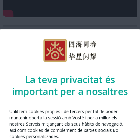
La teva privacitat és
important per a nosaltres
Utilitzem cookies pròpies i de tercers per tal de poder
mantenir oberta la sessió amb Vostè i per a millor els
Any Nou Xinès amb Barcelona 2021
nostres Serveis mitjançant els seus hàbits de navegació,
així com cookies de complement de xarxes socials i/o
cookies personalitzades.