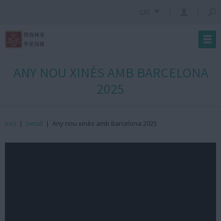
CAT
ANY NOU XINÈS AMB BARCELONA
2025
Inici
|
Detall
|
Any nou xinès amb Barcelona 2025