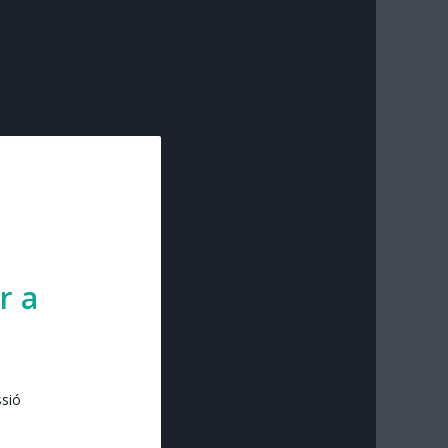
r a
ssió