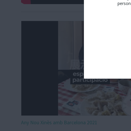
persona
Any Nou Xinès amb Barcelona 2021