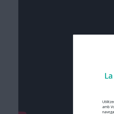
La
Utilitz
amb Vos
navega