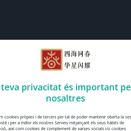
 teva privacitat és important pe
nosaltres
em cookies pròpies i de tercers per tal de poder mantenir oberta la se
tè i per a millor els nostres Serveis mitjançant els seus hàbits de
ció, així com cookies de complement de xarxes socials i/o cookies