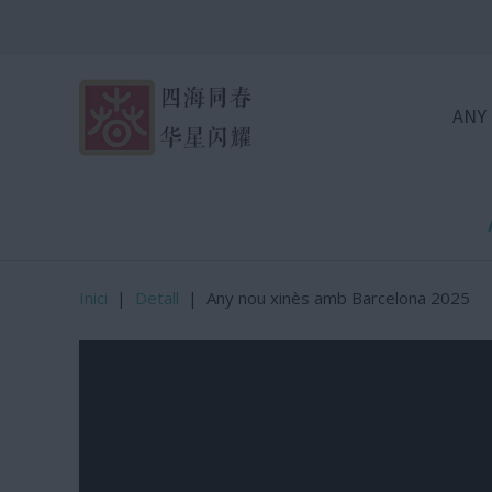
ANY
Inici
|
Detall
|
Any nou xinès amb Barcelona 2025