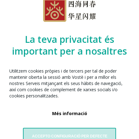
La teva privacitat és
important per a nosaltres
Utilitzem cookies pròpies i de tercers per tal de poder
mantenir oberta la sessió amb Vostè i per a millor els
nostres Serveis mitjançant els seus hàbits de navegació,
així com cookies de complement de xarxes socials i/o
cookies personalitzades.
4 de febrer de 2022
Dimecres 2 de febrer l'escola Gras i Soler d'Esplugues de Llobregat ha
Més informació
celebrat l'any nou xinès amb un taller de dansa del drac amb
nosaltres. Aquesta activitat ha estat proposada per la professora de
segon Patrícia, dins del projecte "Viatge als nostres orígens".
ACCEPTO CONFIGURACIÓ PER DEFECTE