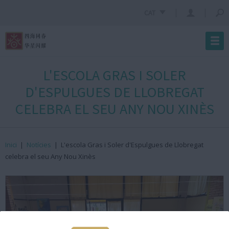
CAT
L'ESCOLA GRAS I SOLER
D'ESPULGUES DE LLOBREGAT
CELEBRA EL SEU ANY NOU XINÈS
Inici
|
Notícies
|
L'escola Gras i Soler d'Espulgues de Llobregat
celebra el seu Any Nou Xinès