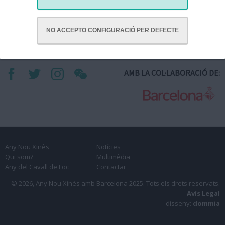
Comentaris
NO ACCEPTO CONFIGURACIÓ PER DEFECTE
AMB LA COL·LABORACIÓ DE:
Any Nou Xinès
Notícies
Qui som?
Multimèdia
Any del Cavall de Foc
Contactar
© 2026, Any Nou Xinès amb Barcelona 2025.
Tots els drets reservats.
Avís Legal
disseny:
dommia