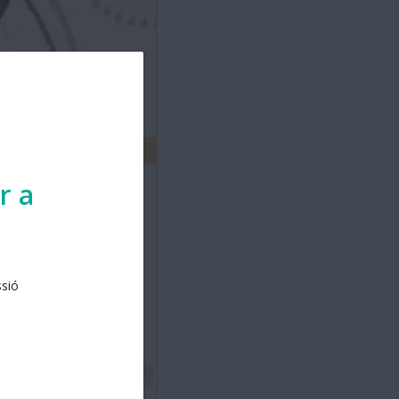
r a
ssió