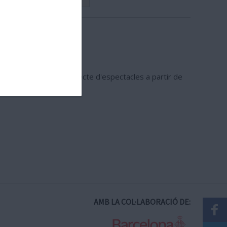
e 13 podeu seguir en directe d'espectacles a partir de
AMB LA COL·LABORACIÓ DE: