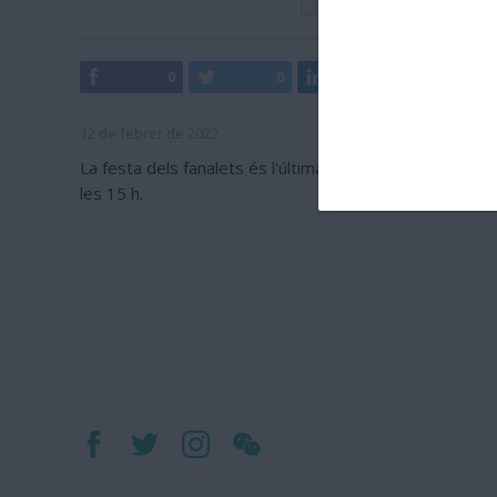
0
0
0
0
12 de febrer de 2022
La festa dels fanalets és l'última festa que es realitz
les 15 h.