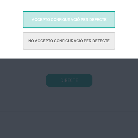
ACCEPTO CONFIGURACIÓ PER DEFECTE
NO ACCEPTO CONFIGURACIÓ PER DEFECTE
a per donar fi a les festes de l'Any Nou Xines, per això el diumeng
DIRECTE