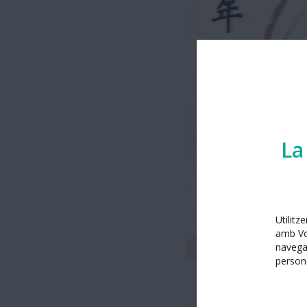
La
Utilitz
amb Vos
navega
persona