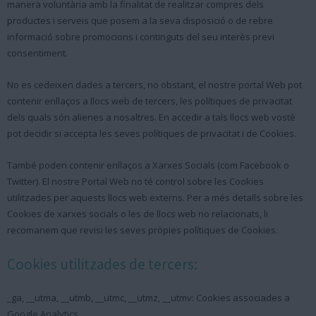
manera voluntària amb la finalitat de realitzar compres dels
productes i serveis que posem a la seva disposició o de rebre
informació sobre promocions i continguts del seu interès previ
consentiment.
No es cedeixen dades a tercers, no obstant, el nostre portal Web pot
contenir enllaços a llocs web de tercers, les polítiques de privacitat
dels quals són alienes a nosaltres. En accedir a tals llocs web vostè
pot decidir si accepta les seves polítiques de privacitat i de Cookies.
També poden contenir enllaços a Xarxes Socials (com Facebook o
Twitter). El nostre Portal Web no té control sobre les Cookies
utilitzades per aquests llocs web externs. Per a més detalls sobre les
Cookies de xarxes socials o les de llocs web no relacionats, li
recomanem que revisi les seves pròpies polítiques de Cookies.
Cookies utilitzades de tercers:
_ga, __utma, __utmb, __utmc, __utmz, __utmv: Cookies associades a
Google Analytics.