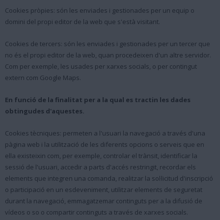
Cookies pròpies: són les enviades i gestionades per un equip o
domini del propi editor de la web que s'està visitant.
Cookies de tercers: són les enviades i gestionades per un tercer que
no és el propi editor de la web, quan procedeixen d'un altre servidor.
Com per exemple, les usades per xarxes socials, o per contingut
extern com Google Maps.
En funció de la finalitat per a la qual es tractin les dades
obtingudes d'aquestes.
Cookies tècniques: permeten a l'usuari la navegació a través d'una
pàgina web i la utilització de les diferents opcions o serveis que en
ella existeixin com, per exemple, controlar el trànsit, identificar la
sessió de l'usuari, accedir a parts d'accés restringit, recordar els
elements que integren una comanda, realitzar la sol·licitud d'inscripció
o participació en un esdeveniment, utilitzar elements de seguretat
durant la navegació, emmagatzemar continguts per a la difusió de
vídeos o so o compartir continguts a través de xarxes socials.