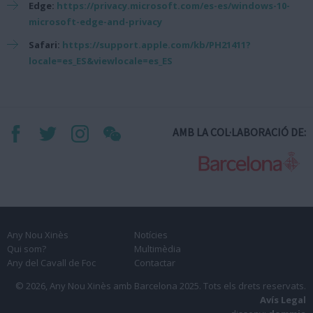
Edge:
https://privacy.microsoft.com/es-es/windows-10-
microsoft-edge-and-privacy
Safari:
https://support.apple.com/kb/PH21411?
locale=es_ES&viewlocale=es_ES
AMB LA COL·LABORACIÓ DE:
Any Nou Xinès
Notícies
Qui som?
Multimèdia
Any del Cavall de Foc
Contactar
© 2026, Any Nou Xinès amb Barcelona 2025.
Tots els drets reservats.
Avís Legal