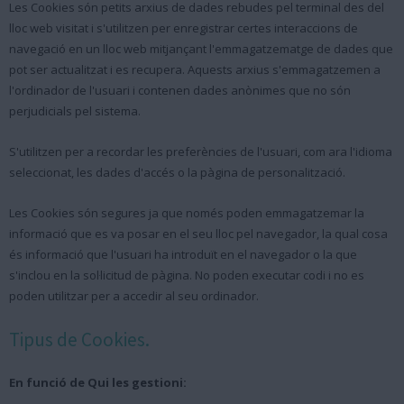
Les Cookies són petits arxius de dades rebudes pel terminal des del
lloc web visitat i s'utilitzen per enregistrar certes interaccions de
navegació en un lloc web mitjançant l'emmagatzematge de dades que
pot ser actualitzat i es recupera. Aquests arxius s'emmagatzemen a
l'ordinador de l'usuari i contenen dades anònimes que no són
perjudicials pel sistema.
S'utilitzen per a recordar les preferències de l'usuari, com ara l'idioma
seleccionat, les dades d'accés o la pàgina de personalització.
Les Cookies són segures ja que només poden emmagatzemar la
informació que es va posar en el seu lloc pel navegador, la qual cosa
és informació que l'usuari ha introduït en el navegador o la que
s'inclou en la sol·licitud de pàgina. No poden executar codi i no es
poden utilitzar per a accedir al seu ordinador.
Tipus de Cookies.
En funció de Qui les gestioni: