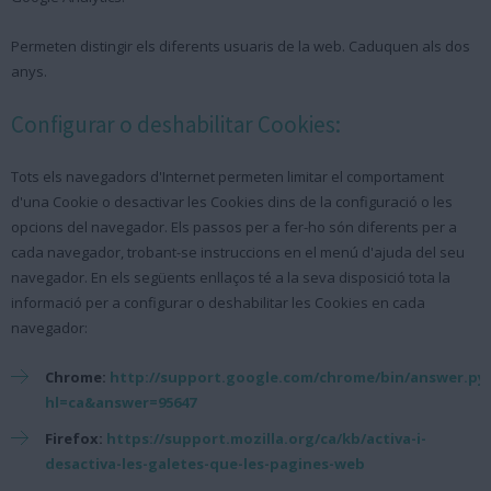
Permeten distingir els diferents usuaris de la web. Caduquen als dos
anys.
Configurar o deshabilitar Cookies:
Tots els navegadors d'Internet permeten limitar el comportament
d'una Cookie o desactivar les Cookies dins de la configuració o les
opcions del navegador. Els passos per a fer-ho són diferents per a
cada navegador, trobant-se instruccions en el menú d'ajuda del seu
navegador. En els següents enllaços té a la seva disposició tota la
informació per a configurar o deshabilitar les Cookies en cada
navegador:
Chrome:
http://support.google.com/chrome/bin/answer.py
hl=ca&answer=95647
Firefox:
https://support.mozilla.org/ca/kb/activa-i-
desactiva-les-galetes-que-les-pagines-web