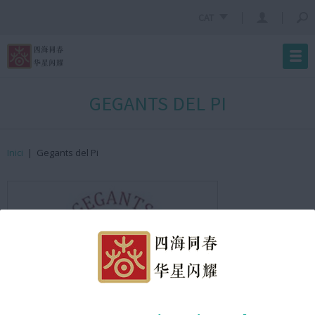
CAT
GEGANTS DEL PI
Inici
|
Gegants del Pi