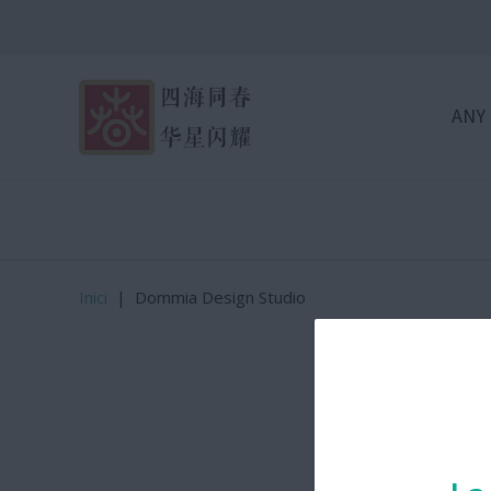
ANY
Inici
|
Dommia Design Studio