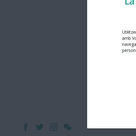
La
Utilitz
amb Vos
navega
persona