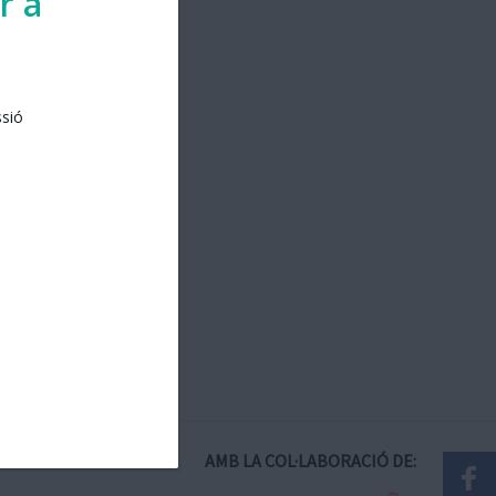
r a
ssió
AMB LA COL·LABORACIÓ DE: