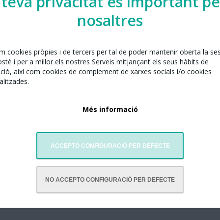
 teva privacitat és important pe
nosaltres
em cookies pròpies i de tercers per tal de poder mantenir oberta la se
tè i per a millor els nostres Serveis mitjançant els seus hàbits de
ció, així com cookies de complement de xarxes socials i/o cookies
litzades.
Més informació
ACCEPTO CONFIGURACIÓ PER DEFECTE
NO ACCEPTO CONFIGURACIÓ PER DEFECTE