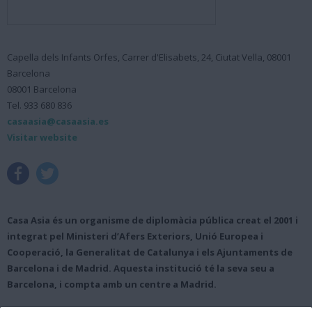
Capella dels Infants Orfes, Carrer d'Elisabets, 24, Ciutat Vella, 08001
Barcelona
08001 Barcelona
Tel. 933 680 836
casaasia@casaasia.es
Visitar website
Casa Asia és un organisme de diplomàcia pública creat el 2001 i
integrat pel Ministeri d’Afers Exteriors, Unió Europea i
Cooperació, la Generalitat de Catalunya i els Ajuntaments de
Barcelona i de Madrid. Aquesta institució té la seva seu a
Barcelona, ​​i compta amb un centre a Madrid.