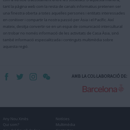
tant la pàgina web com la resta de canals informatius pretenen ser
una finestra oberta a totes aquelles persones i entitats interessades
en conèixer i compartir la nostra passió per Àsia i el Pacífic. Així
mateix, desitja convertir-se en un espai de comunicació intercultural
on trobar no només informació de les activitats de Casa Àsia, sinó
també informació especialitzada i continguts multimèdia sobre
aquesta regió.
AMB LA COL·LABORACIÓ DE:
Any Nou Xinès
Notícies
Qui som?
Multimèdia