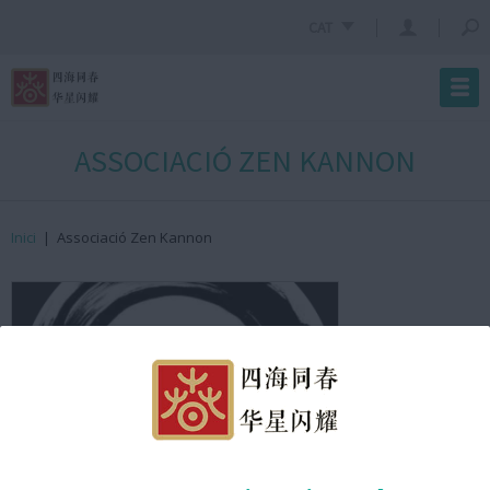
CAT
ASSOCIACIÓ ZEN KANNON
Inici
|
Associació Zen Kannon