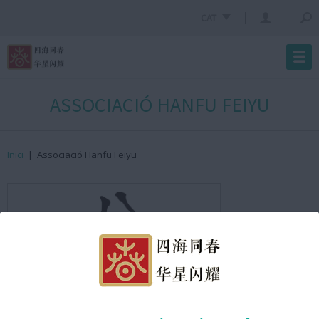
CAT
ASSOCIACIÓ HANFU FEIYU
Inici
|
Associació Hanfu Feiyu