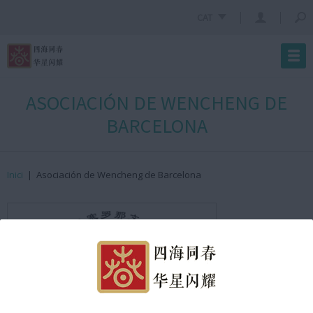
CAT
ASOCIACIÓN DE WENCHENG DE
BARCELONA
Inici
|
Asociación de Wencheng de Barcelona