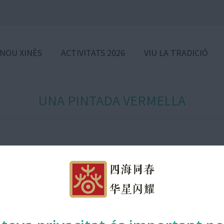
 NOU XINÈS
ACTIVITATS 2026
VIU LA TRADICIÓ
UNA PINTADA VERMELLA