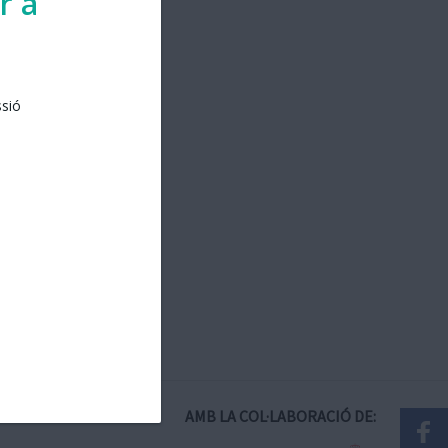
r a
ssió
AMB LA COL·LABORACIÓ DE: