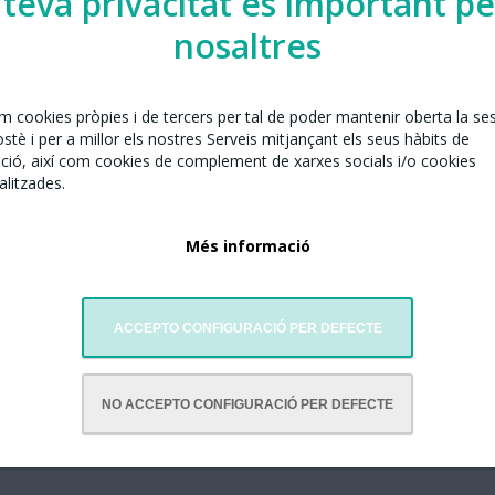
 teva privacitat és important pe
nosaltres
elona juntament amb:
nt art
em cookies pròpies i de tercers per tal de poder mantenir oberta la se
tè i per a millor els nostres Serveis mitjançant els seus hàbits de
ció, així com cookies de complement de xarxes socials i/o cookies
litzades.
Més informació
ACCEPTO CONFIGURACIÓ PER DEFECTE
NO ACCEPTO CONFIGURACIÓ PER DEFECTE