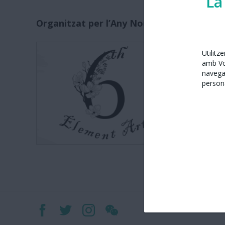
La
Organitzat per l’Any Nou Xinès amb Barc
6th eleme
Utilitz
amb Vos
navega
persona