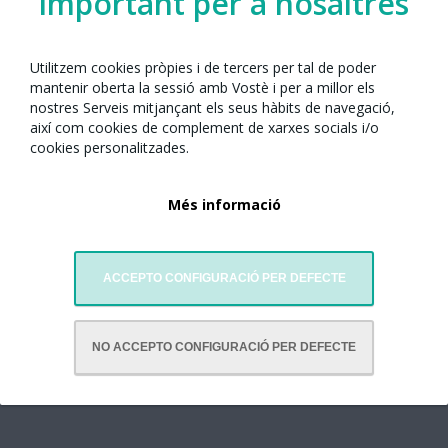
important per a nosaltres
Utilitzem cookies pròpies i de tercers per tal de poder
mantenir oberta la sessió amb Vostè i per a millor els
nostres Serveis mitjançant els seus hàbits de navegació,
així com cookies de complement de xarxes socials i/o
cookies personalitzades.
Més informació
Centre Cívic del Besòs i el Maresme
Rambla de Prim, 87-89
08019 Barcelona
ACCEPTO CONFIGURACIÓ PER DEFECTE
Tel. 93 256 49 01
Visitar website
NO ACCEPTO CONFIGURACIÓ PER DEFECTE