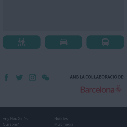
AMB LA COL·LABORACIÓ DE:
Any Nou Xinès
Notícies
Qui som?
Multimèdia