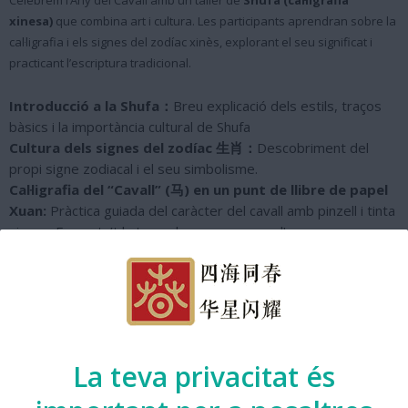
Celebrem l’Any del Cavall amb un taller de
Shufa (cal·ligrafia
xinesa)
que combina art i cultura. Les participants aprendran sobre la
cal·ligrafia i els signes del zodíac xinès, explorant el seu significat i
practicant l’escriptura tradicional.
Introducció a la Shufa
：
Breu explicació dels estils, traços
bàsics i la importància cultural de Shufa
Cultura dels signes del zodíac
生肖：
Descobriment del
propi signe zodiacal i el seu simbolisme.
Cal·ligrafia del “Cavall” (
马
) en un
punt de llibre de papel
Xuan:
Pràctica guiada del caràcter del cavall amb pinzell i tinta
xinesa. Emporta’t la teva obra com a record!
A càrrec de Mò.ArtShufa
Any Nou Xinès amb Barcelona presenta
La teva privacitat és
l'activitat organitzada per: