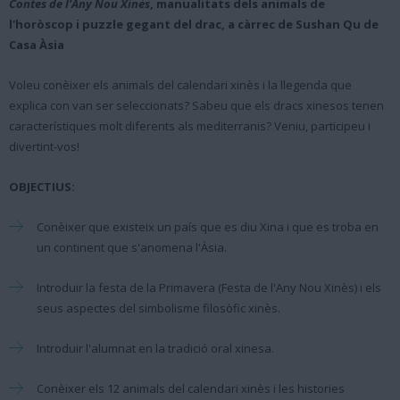
Contes de l'Any Nou Xinès
, manualitats dels animals de
l'horòscop i puzzle gegant del drac, a càrrec de Sushan Qu de
Casa Àsia
Voleu conèixer els animals del calendari xinès i la llegenda que
explica con van ser seleccionats? Sabeu que els dracs xinesos tenen
característiques molt diferents als mediterranis? Veniu, participeu i
divertint-vos!
OBJECTIUS:
Conèixer que existeix un país que es diu Xina i que es troba en
un continent que s'anomena l'Àsia.
Introduir la festa de la Primavera (Festa de l'Any Nou Xinès) i els
seus aspectes del simbolisme filosòfic xinès.
Introduir l'alumnat en la tradició oral xinesa.
Conèixer els 12 animals del calendari xinès i les histories