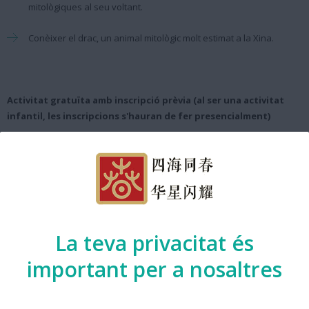
mitològiques al seu voltant.
Conèixer el drac, un animal mitològic molt estimat a la Xina.
Activitat gratuïta amb inscripció prèvia (al ser una activitat
infantil, les inscripcions s'hauran de fer presencialment)
Professor/a:
Sushan Qu de Casa Àsia
Edat:
de 6 a 11 anys
Any Nou Xinès amb Barcelona presenta
l'activitat organitzada per:
La teva privacitat és
important per a nosaltres