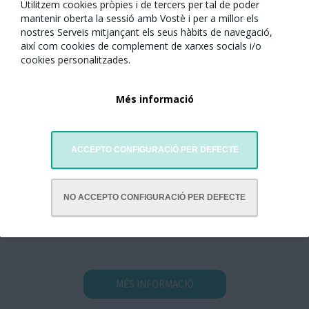
Utilitzem cookies pròpies i de tercers per tal de poder
mantenir oberta la sessió amb Vostè i per a millor els
nostres Serveis mitjançant els seus hàbits de navegació,
així com cookies de complement de xarxes socials i/o
cookies personalitzades.
Més informació
Centre Cívic del Besòs i el Maresme
Rambla de Prim, 87-89
08019 Barcelona
Tel. 93 256 49 01
ACCEPTO CONFIGURACIÓ PER DEFECTE
Visitar website
NO ACCEPTO CONFIGURACIÓ PER DEFECTE
MÉS INFORMACIÓ