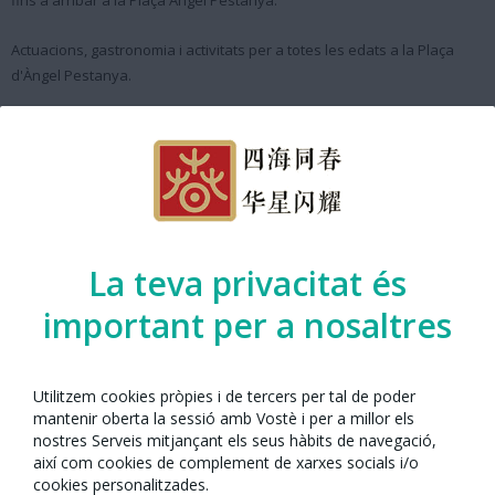
fins a arribar a la Plaça Àngel Pestanya.
Actuacions, gastronomia i activitats per a totes les edats a la Plaça
d'Àngel Pestanya.
Any Nou Xinès amb Barcelona presenta
l'activitat organitzada per:
Asociación Multicultural Amanecer
La teva privacitat és
important per a nosaltres
Mapa de Localització
Utilitzem cookies pròpies i de tercers per tal de poder
mantenir oberta la sessió amb Vostè i per a millor els
nostres Serveis mitjançant els seus hàbits de navegació,
així com cookies de complement de xarxes socials i/o
cookies personalitzades.