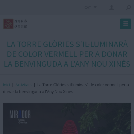
CAT
LA TORRE GLÒRIES S'IL·LUMINARÀ
DE COLOR VERMELL PER A DONAR
LA BENVINGUDA A L'ANY NOU XINÈS
Inici
|
Activitats
|
La Torre Glòries s'il·luminarà de color vermell per a
donar la benvinguda a l'Any Nou Xinès