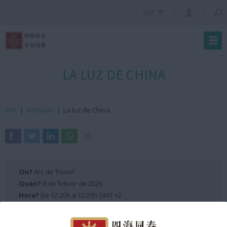
CAT
LA LUZ DE CHINA
Inici
|
Activitats
|
La luz de China
· On?
Arc de Triomf
· Quan?
8 de febrer de 2026
· Hora?
De 12:20h a 12:25h GMT +2
Programació Escenari ANX 2026