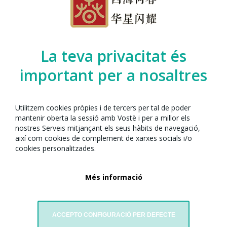
Organitzat per l’Any Nou Xinès amb Barcelona
juntament amb:
La teva privacitat és
important per a nosaltres
Utilitzem cookies pròpies i de tercers per tal de poder
mantenir oberta la sessió amb Vostè i per a millor els
nostres Serveis mitjançant els seus hàbits de navegació,
així com cookies de complement de xarxes socials i/o
cookies personalitzades.
M • Music & Art Studio
Més informació
ACCEPTO CONFIGURACIÓ PER DEFECTE
Comentaris