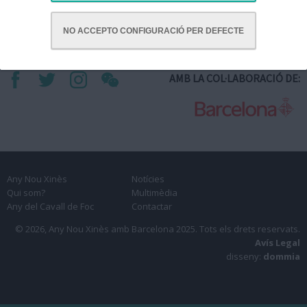
NO ACCEPTO CONFIGURACIÓ PER DEFECTE
AMB LA COL·LABORACIÓ DE:
Any Nou Xinès
Notícies
Qui som?
Multimèdia
Any del Cavall de Foc
Contactar
© 2026, Any Nou Xinès amb Barcelona 2025.
Tots els drets reservats.
Avís Legal
disseny:
dommia