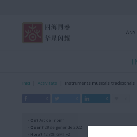
ANY
I
Inici
|
Activitats
|
Instruments musicals tradicionals
0
0
0
0
· On?
Arc de Triomf
· Quan?
29 de gener de 2022
· Hora?
12:30h GMT +2