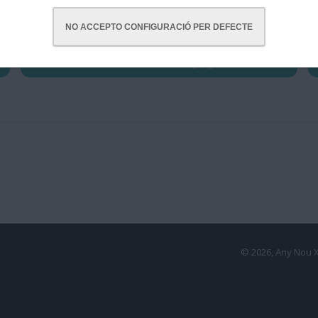
NO ACCEPTO CONFIGURACIÓ PER DEFECTE
RUTA EN COTXE
© 2026, Any Nou 