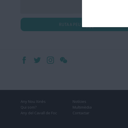
RUTA A PEU
Any Nou Xinès
Notícies
Qui som?
Multimèdia
Any del Cavall de Foc
Contactar