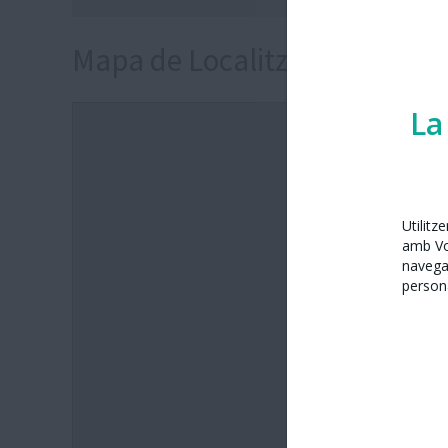
Mapa de Localització
La
Utilitz
amb Vos
navega
persona