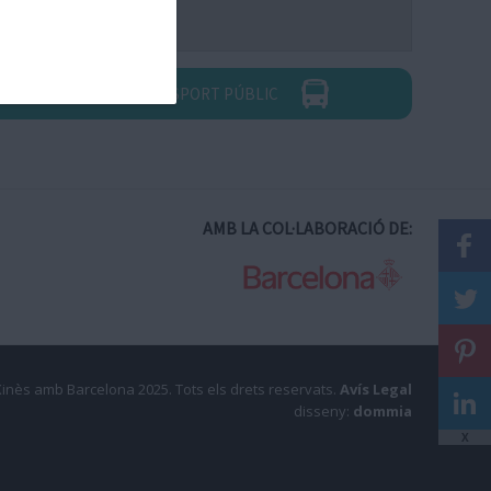
RUTA EN TRANSPORT PÚBLIC
AMB LA COL·LABORACIÓ DE:
Xinès amb Barcelona 2025.
Tots els drets reservats.
Avís Legal
disseny:
dommia
X