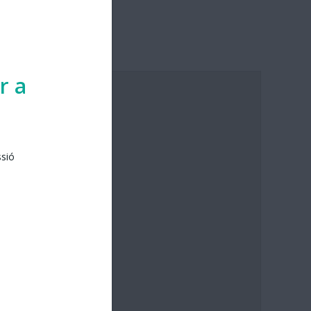
r a
ssió