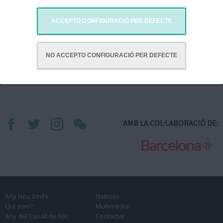
ACCEPTO CONFIGURACIÓ PER DEFECTE
Agrupación del bestiario festivo y cultural de Catalunya
NO ACCEPTO CONFIGURACIÓ PER DEFECTE
AMB LA COL·LABORACIÓ DE:
Any Nou Xinès
Notícies
Qui som?
Multimèdia
Any del Cavall de Foc
Contactar