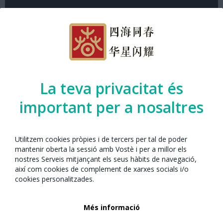
Espai de participació
La teva privacitat és
La preparació i els correfocs de les colles de diables de Barcelona.
important per a nosaltres
Organitzat per l’Any Nou Xinès amb Barcelona
juntament amb:
Utilitzem cookies pròpies i de tercers per tal de poder
mantenir oberta la sessió amb Vostè i per a millor els
nostres Serveis mitjançant els seus hàbits de navegació,
així com cookies de complement de xarxes socials i/o
cookies personalitzades.
Més informació