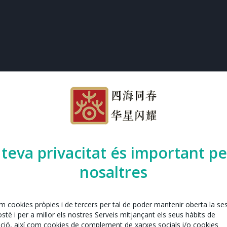
 teva privacitat és important pe
nosaltres
em cookies pròpies i de tercers per tal de poder mantenir oberta la se
tè i per a millor els nostres Serveis mitjançant els seus hàbits de
ció, així com cookies de complement de xarxes socials i/o cookies