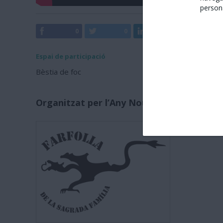
persona
0
0
0
0
Espai de participació
Bèstia de foc
Organitzat per l’Any Nou Xinès amb Barc
Farfolla i