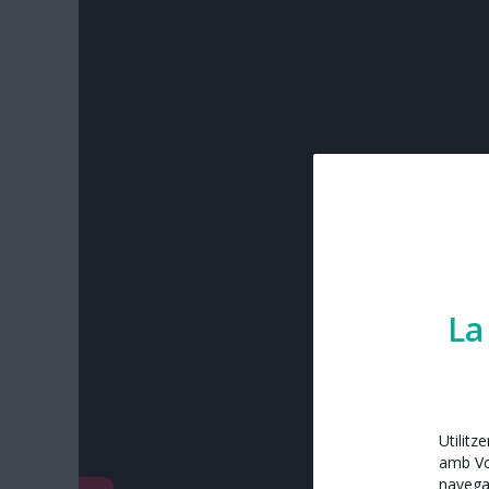
La
Utilitz
amb Vos
navega