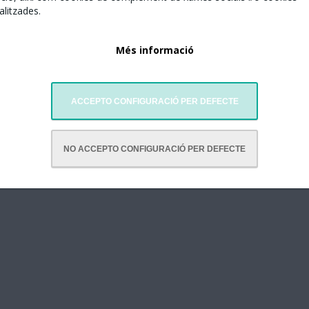
litzades.
Més informació
ACCEPTO CONFIGURACIÓ PER DEFECTE
elona juntament amb:
NO ACCEPTO CONFIGURACIÓ PER DEFECTE
 Farfolletes de la Sagrada Família