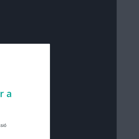
r a
ssió