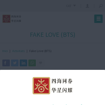
CAT
FAKE LOVE (BTS)
Inici
|
Activitats
|
Fake Love (BTS)
· On?
Arc de Triomf
· Quan?
3 de febrer de 2024
· Hora?
11:40h GMT +2